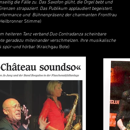
seitig die Fälle zu. Das Saxofon glüht, die Orgel bebt und
renzen strapaziert. Das Publikum applaudiert begeistert,
 Performance und Bühnenpräsenz der charmanten Frontfrau
 Heilbronner Stimme)
nem heiteren Tanz verband Duo Contradanza scheinbare
nte geradezu miteinander verschmelzen. Ihre musikalische
 spür-und hörbar.
(Kraichgau Bote)