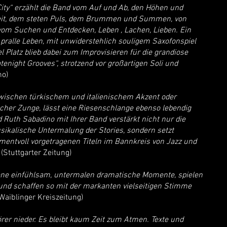
ty“ erzählt die Band vom Auf und Ab, den Höhen und
gkeit, dem steten Puls, dem Brummen und Summen, von
om Suchen und Entdecken, Leben , Lachen, Lieben. Ein
 pralle Leben, mit unwiderstehlich souligem Saxofonspiel
 Platz blieb dabei zum Improvisieren für die grandiose
enight Grooves“, strotzend vor großartigen Soli und
ho)
wischen türkischem und italienischem Akzent oder
her Zunge, lässt eine Riesenschlange ebenso lebendig
 Ruth Sabadino mit Ihrer Band verstärkt nicht nur die
kalische Untermalung der Stories, sondern setzt
entvoll vorgetragenen Titeln im Bannkreis von Jazz und
(Stuttgarter Zeitung)
ene einfühlsam, untermalen dramatische Momente, spielen
nd schaffen so mit der markanten vielseitigen Stimme
Waiblinger Kreiszeitung)
rer nieder. Es bleibt kaum Zeit zum Atmen. Texte und