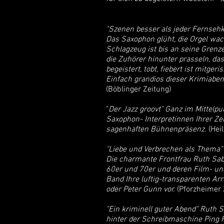
"Szenen besser als jeder Fernsehk
Das Saxophon glüht, die Orgel wac
Schlagzeug ist bis an seine Grenze
die Zuhörer hinunter prasseln, da
begeistert, tobt, fiebert ist mitg
Einfach grandios dieser Krimiabe
(Böblinger Zeitung)
"
Der Jazz groovt"
Ganz im Mittelpu
Saxophon- Interpretinnen Ihrer Zeit
sagenhaften Bühnenpräsenz.
(Hei
"Liebe und Verbrechen als Thema"
Die charmante Frontfrau Ruth Saba
60er und 70er und deren Film- und 
Band Ihre luftig-transparenten A
oder Peter Gunn vor.
(Pforzheimer 
"Ein kriminell guter Abend"
Ruth S
hinter der Schreibmaschine Ping P