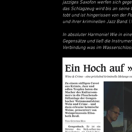
jazziges Saxofon werfen sich gegen
das Schlagzeug wird bis an seine G
tobt und ist hingerissen von der
und ihrer kriminellen Jazz Band.
(
In absoluter Harmonie! Wie in ei
Gegensätze und ließ die Instrume
Verbindung was im Wasserschloss