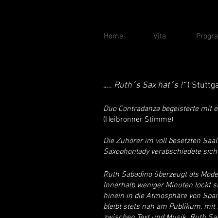
Home
Vita
Progr
„… Ruth´s Sax hat´s !“
( Stuttg
Duo Contradanza begeisterte mit e
(Heibronner Stimme)
Die Zuhörer im voll besetzten Sa
Saxophonlady verabschiedete sich
Ruth Sabadino überzeugt als Moder
Innerhalb weniger Minuten lockt si
hinein in die Atmosphäre von Spa
bleibt stets nah am Publikum, mi
zwischen Text und Musik. Ruth Sab