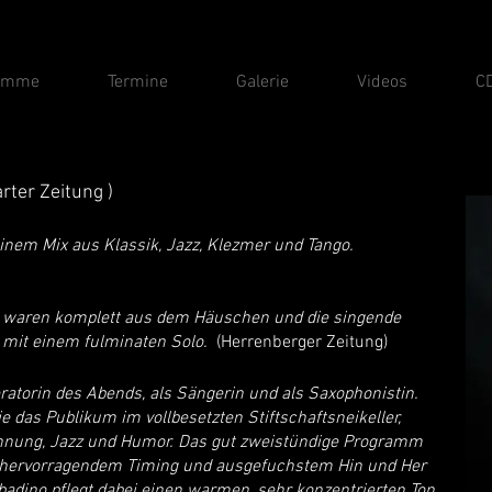
amme
Termine
Galerie
Videos
C
arter Zeitung )
inem Mix aus Klassik, Jazz, Klezmer und Tango.
al waren komplett aus dem Häuschen und die singende
 mit einem fulminaten Solo.
(Herrenberger Zeitung)
atorin des Abends, als Sängerin und als Saxophonistin.
e das Publikum im vollbesetzten Stiftschaftsneikeller,
nnung, Jazz und Humor.
Das gut zweistündige Programm
t hervorragendem Timing und ausgefuchstem Hin und Her
adino pflegt dabei einen warmen, sehr konzentrierten Ton,