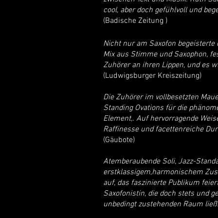
cool, aber doch gefühlvoll und be
(Badische Zeitung )
Nicht nur am Saxofon begeisterte 
Mix aus Stimme und Saxophon, fes
Zuhörer an ihren Lippen, und es wi
(Ludwigsburger Kreiszeitung)
Die Zuhörer im vollbesetzten Ma
Standing Ovations für die phänome
Element,. Auf hervorragende Wei
Raffinesse und facettenreiche Du
(Gäubote)
Atemberaubende Soli, Jazz-Standa
erstklassigem,harmonischem Zu
auf, das faszinierte Publikum feie
Saxofonistin, die doch stets und g
unbedingt zustehenden Raum ließ