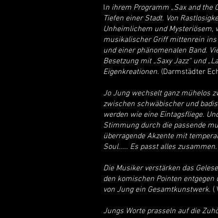
I
n ihrem Programm „Sax and the Ci
Tiefen einer Stadt. Von Rastlosi
Unheimlichem und Mysteriösem, v
musikalischer Griff mittenrein ins
und einer phänomenalen Band. Viel
Besetzung mit „Saxy Jazz“ und „Lat
Eigenkreationen.
(Darmstädter Ec
Jo Jung wechselt ganz mühelos z
zwischen schwäbischer und badisc
werden wie eine Eintagsfliege. Und
Stimmung durch die passende musi
überragende Akzente mit temperam
Soul..... Es passt alles zusammen.
Die Musiker verstärken das Geles
den komischen Pointen entgegen u
von Jung ein Gesamtkunstwerk.
( 
Jungs Worte prasseln auf die Zuhö