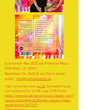
Erschienen Mai 2022 bei Finetone Music
FTM 8065 LC 10747
Bestellen: für 18,50 € incl Porto direkt
unter:
info@ruthsabadino.de
Oder: online bei www.
jpc.de
(mit AudioTracks
zum anhören) für 16,99€ (zzgl 2,99€ Porto)
https://www.jpc.de/jpcng/classic/detail/-/art/f
rancel-colorlights-farblichter-classic-meets-
tango/hnum/10977277
Oder Amazon: