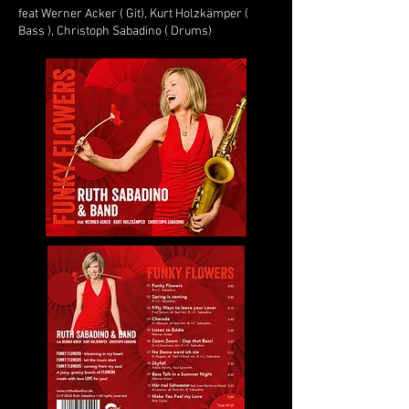
feat Werner Acker ( Git), Kurt Holzkämper (
Bass ), Christoph Sabadino ( Drums)