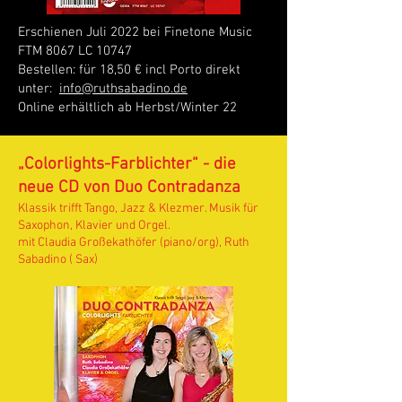
Erschienen Juli 2022 bei Finetone Music
FTM 8067 LC 10747
Bestellen: für 18,50 € incl Porto direkt
unter:
info@ruthsabadino.de
Online erhältlich ab Herbst/Winter 22
„Colorlights-Farblichter“ - die
neue CD von Duo Contradanza
Klassik trifft Tango, Jazz & Klezmer. Musik für
Saxophon, Klavier und Orgel.
mit Claudia Großekathöfer (piano/org), Ruth
Sabadino ( Sax)