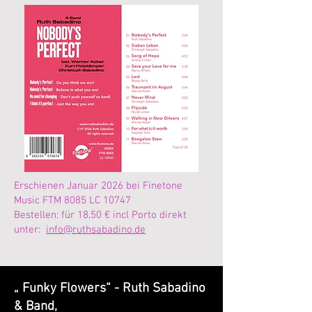
Erschienen Januar 2026 bei Finetone
Music FTM 8085 LC 10747
Bestellen: für 18,50 € incl Porto direkt
unter:
info@ruthsabadino.de
„ Funky Flowers“ - Ruth Sabadino
& Band,