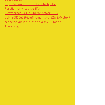
https://www.amazon.de/Colorlights-
Farblichter-Klassik-trifft-
Klezmer/dp/B0B2J881W2/ref=sr_1_1?
qid=1658306230&refinements=p_32%3AMulo+F
rancel&s=music-classical&sr=1-1
(ohne
Trackliste)